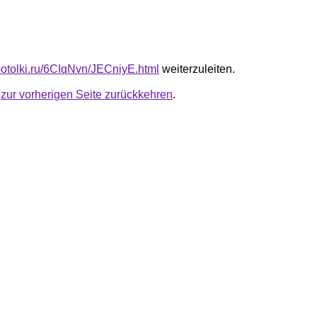
-potolki.ru/6CIqNvn/JECniyE.html
weiterzuleiten.
u
zur vorherigen Seite zurückkehren
.