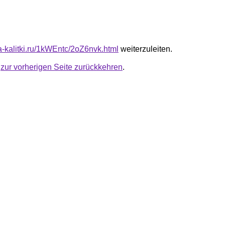
ta-kalitki.ru/1kWEntc/2oZ6nvk.html
weiterzuleiten.
u
zur vorherigen Seite zurückkehren
.