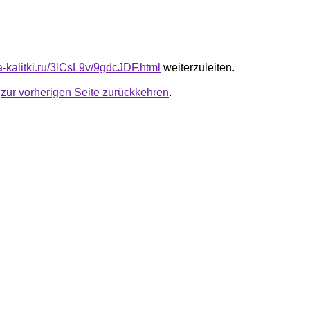
ta-kalitki.ru/3lCsL9v/9gdcJDF.html
weiterzuleiten.
u
zur vorherigen Seite zurückkehren
.