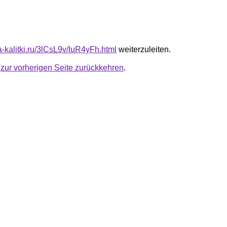
ta-kalitki.ru/3lCsL9v/IuR4yFh.html
weiterzuleiten.
u
zur vorherigen Seite zurückkehren
.