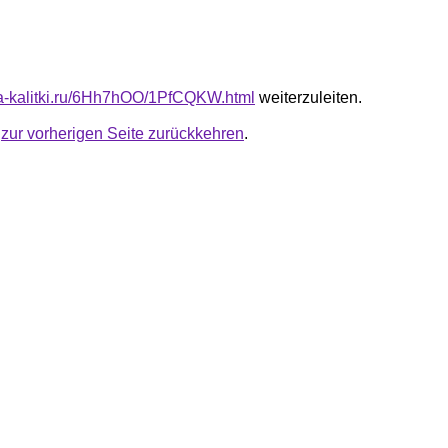
ota-kalitki.ru/6Hh7hOO/1PfCQKW.html
weiterzuleiten.
u
zur vorherigen Seite zurückkehren
.