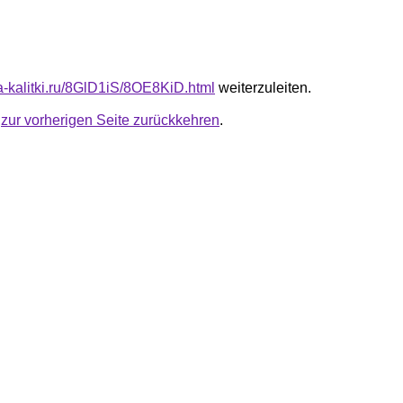
ta-kalitki.ru/8GlD1iS/8OE8KiD.html
weiterzuleiten.
u
zur vorherigen Seite zurückkehren
.