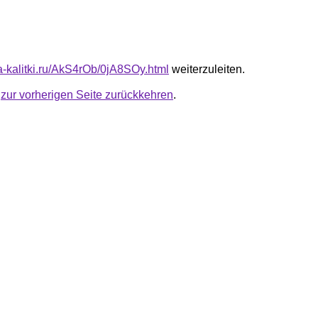
ta-kalitki.ru/AkS4rOb/0jA8SOy.html
weiterzuleiten.
u
zur vorherigen Seite zurückkehren
.