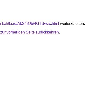
ota-kalitki.ru/AkS4rOb/4GTSwzc.html
weiterzuleiten.
u
zur vorherigen Seite zurückkehren
.