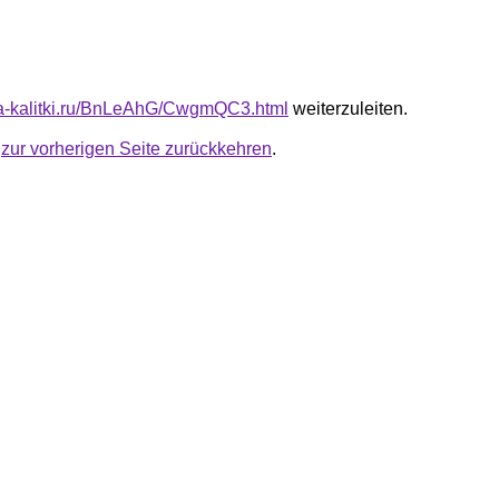
ota-kalitki.ru/BnLeAhG/CwgmQC3.html
weiterzuleiten.
u
zur vorherigen Seite zurückkehren
.