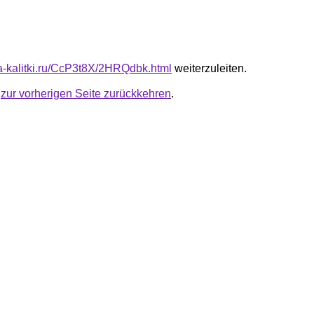
ota-kalitki.ru/CcP3t8X/2HRQdbk.html
weiterzuleiten.
u
zur vorherigen Seite zurückkehren
.