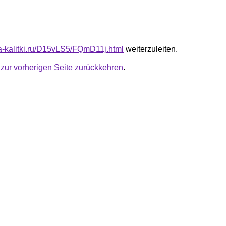
ota-kalitki.ru/D15vLS5/FQmD11j.html
weiterzuleiten.
u
zur vorherigen Seite zurückkehren
.