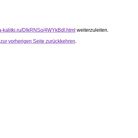
ota-kalitki.ru/DlkRNSo/4WYkBdl.html
weiterzuleiten.
u
zur vorherigen Seite zurückkehren
.