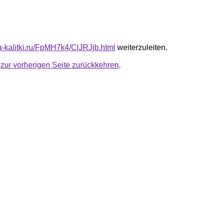
ta-kalitki.ru/FpMH7k4/ClJRJjb.html
weiterzuleiten.
u
zur vorherigen Seite zurückkehren
.