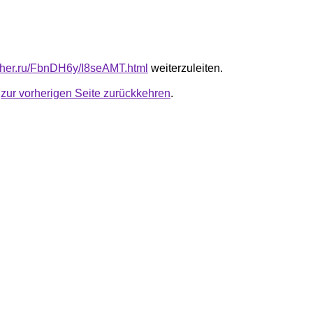
luther.ru/FbnDH6y/I8seAMT.html
weiterzuleiten.
u
zur vorherigen Seite zurückkehren
.